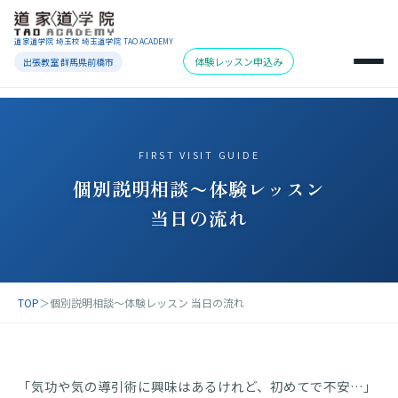
道家道学院 埼玉校 埼玉道学院 TAO ACADEMY
体験レッスン申込み
出張教室 群馬県前橋市
FIRST VISIT GUIDE
個別説明相談〜体験レッスン
当日の流れ
TOP
＞
個別説明相談〜体験レッスン 当日の流れ
「気功や気の導引術に興味はあるけれど、初めてで不安…」