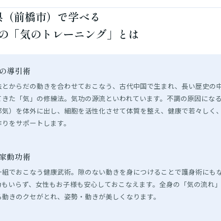
県（前橋市）で学べる
の「気のトレーニング」とは
気の導引術
法とからだの動きを合わせておこなう、古代中国で生まれ、長い歴史の
てきた「気」の修練法。気功の源流といわれています。不調の原因にな
邪気）を体外に出し、細胞を活性化させて体質を整え、健康で若々しく
作りをサポートします。
道家動功術
一組でおこなう健康武術。隙のない動きを身につけることで護身術にも
力もいらず、女性もお子様も安心しておこなえます。全身の「気の流れ
る動きのクセがとれ、姿勢・動きが美しくなります。