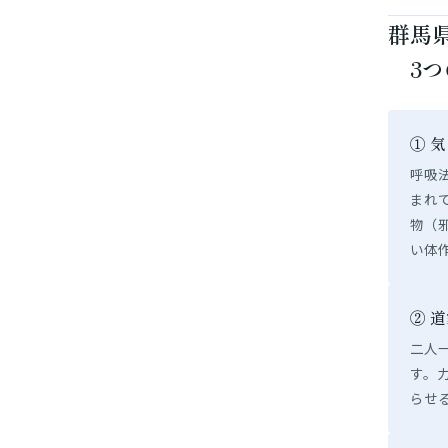
群馬
3つ
① 
呼吸
まれ
物（
い体
② 
二人
す。
らせ