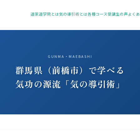
道家道学院とは
気の導引術とは
各種コース
受講生の声
よくあ
GUNMA・MAEBASHI
群馬県（前橋市）で学べる
気功の源流「気の導引術」