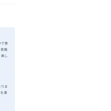
中で育
る老廃
、美し
なりま
」を滞