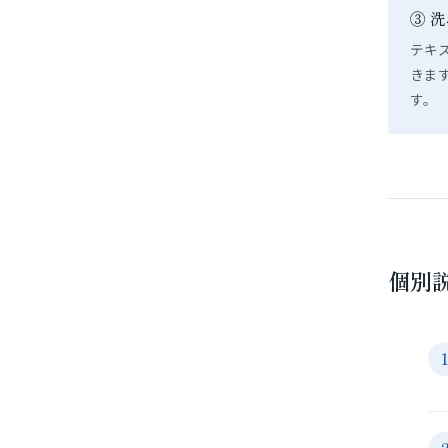
③ 
テキ
きま
す。
個別